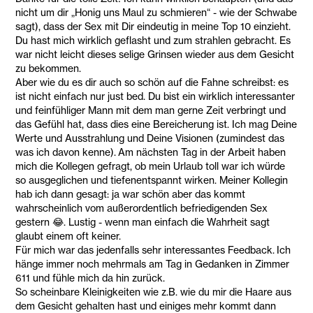
nicht um dir „Honig uns Maul zu schmieren“ - wie der Schwabe
sagt), dass der Sex mit Dir eindeutig in meine Top 10 einzieht.
Du hast mich wirklich geflasht und zum strahlen gebracht. Es
war nicht leicht dieses selige Grinsen wieder aus dem Gesicht
zu bekommen.
Aber wie du es dir auch so schön auf die Fahne schreibst: es
ist nicht einfach nur just bed. Du bist ein wirklich interessanter
und feinfühliger Mann mit dem man gerne Zeit verbringt und
das Gefühl hat, dass dies eine Bereicherung ist. Ich mag Deine
Werte und Ausstrahlung und Deine Visionen (zumindest das
was ich davon kenne). Am nächsten Tag in der Arbeit haben
mich die Kollegen gefragt, ob mein Urlaub toll war ich würde
so ausgeglichen und tiefenentspannt wirken. Meiner Kollegin
hab ich dann gesagt: ja war schön aber das kommt
wahrscheinlich vom außerordentlich befriedigenden Sex
gestern 😂. Lustig - wenn man einfach die Wahrheit sagt
glaubt einem oft keiner.
Für mich war das jedenfalls sehr interessantes Feedback. Ich
hänge immer noch mehrmals am Tag in Gedanken in Zimmer
611 und fühle mich da hin zurück.
So scheinbare Kleinigkeiten wie z.B. wie du mir die Haare aus
dem Gesicht gehalten hast und einiges mehr kommt dann