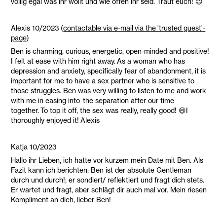
völlig egal was ihr wollt und wie offen ihr seid. Traut euch! 😉
Alexis 10/2023 (
contactable via e-mail via the 'trusted guest'-
page
)
Ben is charming, curious, energetic, open-minded and positive!
I felt at ease with him right away. As a woman who has
depression and anxiety, specifically fear of abandonment, it is
important for me to have a sex partner who is sensitive to
those struggles. Ben was very willing to listen to me and work
with me in easing into the separation after our time
together. To top it off, the sex was really, really good! 😄I
thoroughly enjoyed it! Alexis
Katja 10/2023
Hallo ihr Lieben, ich hatte vor kurzem mein Date mit Ben. Als
Fazit kann ich berichten: Ben ist der absolute Gentleman
durch und durch!; er sondiert/ reflektiert und fragt dich stets.
Er wartet und fragt, aber schlägt dir auch mal vor. Mein riesen
Kompliment an dich, lieber Ben!