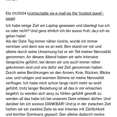
Ela 01/2024 (
contactable via e-mail via the 'trusted guest'-
page
)
Ich habe einige Zeit am Laptop gesessen und überlegt tue ich
es oder nicht? Und ganz ehrlich ich bin soooo froh, da,s ich es
getan habe!
Als der Date Tag immer näher rückte, wurde ich immer
nervöser und dann war es so weit, Ben stand vor mir und
alleine durch seine Umarmung hat er ein Teil meiner Nervosität
genommen. An diesem Abend haben wir sehr Intensive
Gespräche geführt, bei denen wir uns auch immer näher
gekommen sind und uns dafür viel Zeit genommen haben.
Durch seine Berührungen an den Armen, Knie, Rücken, Blicke
usw. und ruhigen und warmen Stimme ist meine Nervosität
verflogen. Ich habe mich schon lange nicht mehr so wohl
gefühlt, trotz langer Beziehung ist all das in mir erloschen
begehrt zu werden sich sexy zu fühlen gefühlt gewollt zu
werden all das habe ich bei unserem Date erleben dürfen. Und
darüber bin ich sooooo DANKBAR! Und ja in der zwischen Zeit
hatten wir ein zweites Date es war Intensiv mit Zärtlichkeit
und leichter Dominanz gepaart. Den alleine dadurch merke