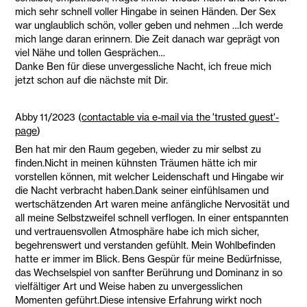
mich sehr schnell voller Hingabe in seinen Händen. Der Sex
war unglaublich schön, voller geben und nehmen …Ich werde
mich lange daran erinnern. Die Zeit danach war geprägt von
viel Nähe und tollen Gesprächen…
Danke Ben für diese unvergessliche Nacht, ich freue mich
jetzt schon auf die nächste mit Dir.
Abby 11/2023 (
contactable via e-mail via the 'trusted guest'-
page
)
Ben hat mir den Raum gegeben, wieder zu mir selbst zu
finden.Nicht in meinen kühnsten Träumen hätte ich mir
vorstellen können, mit welcher Leidenschaft und Hingabe wir
die Nacht verbracht haben.Dank seiner einfühlsamen und
wertschätzenden Art waren meine anfängliche Nervosität und
all meine Selbstzweifel schnell verflogen. In einer entspannten
und vertrauensvollen Atmosphäre habe ich mich sicher,
begehrenswert und verstanden gefühlt. Mein Wohlbefinden
hatte er immer im Blick. Bens Gespür für meine Bedürfnisse,
das Wechselspiel von sanfter Berührung und Dominanz in so
vielfältiger Art und Weise haben zu unvergesslichen
Momenten geführt.Diese intensive Erfahrung wirkt noch