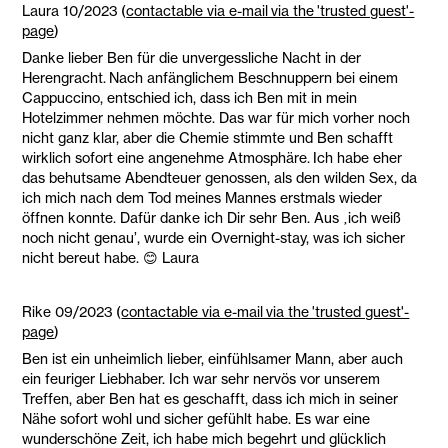
Laura 10/2023 (
contactable via e-mail via the 'trusted guest'-
page
)
Danke lieber Ben für die unvergessliche Nacht in der
Herengracht. Nach anfänglichem Beschnuppern bei einem
Cappuccino, entschied ich, dass ich Ben mit in mein
Hotelzimmer nehmen möchte. Das war für mich vorher noch
nicht ganz klar, aber die Chemie stimmte und Ben schafft
wirklich sofort eine angenehme Atmosphäre. Ich habe eher
das behutsame Abendteuer genossen, als den wilden Sex, da
ich mich nach dem Tod meines Mannes erstmals wieder
öffnen konnte. Dafür danke ich Dir sehr Ben. Aus ‚ich weiß
noch nicht genau’, wurde ein Overnight-stay, was ich sicher
nicht bereut habe. 😊 Laura
Rike 09/2023 (
contactable via e-mail via the 'trusted guest'-
page
)
Ben ist ein unheimlich lieber, einfühlsamer Mann, aber auch
ein feuriger Liebhaber. Ich war sehr nervös vor unserem
Treffen, aber Ben hat es geschafft, dass ich mich in seiner
Nähe sofort wohl und sicher gefühlt habe. Es war eine
wunderschöne Zeit, ich habe mich begehrt und glücklich