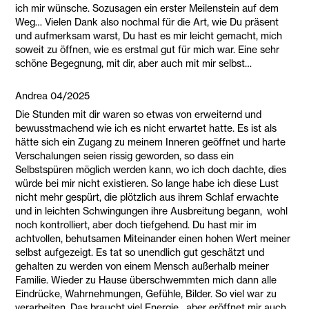
ich mir wünsche. Sozusagen ein erster Meilenstein auf dem
Weg… Vielen Dank also nochmal für die Art, wie Du präsent
und aufmerksam warst, Du hast es mir leicht gemacht, mich
soweit zu öffnen, wie es erstmal gut für mich war. Eine sehr
schöne Begegnung, mit dir, aber auch mit mir selbst…
Andrea 04/2025
Die Stunden mit dir waren so etwas von erweiternd und
bewusstmachend wie ich es nicht erwartet hatte. Es ist als
hätte sich ein Zugang zu meinem Inneren geöffnet und harte
Verschalungen seien rissig geworden, so dass ein
Selbstspüren möglich werden kann, wo ich doch dachte, dies
würde bei mir nicht existieren. So lange habe ich diese Lust
nicht mehr gespürt, die plötzlich aus ihrem Schlaf erwachte
und in leichten Schwingungen ihre Ausbreitung begann, wohl
noch kontrolliert, aber doch tiefgehend. Du hast mir im
achtvollen, behutsamen Miteinander einen hohen Wert meiner
selbst aufgezeigt. Es tat so unendlich gut geschätzt und
gehalten zu werden von einem Mensch außerhalb meiner
Familie. Wieder zu Hause überschwemmten mich dann alle
Eindrücke, Wahrnehmungen, Gefühle, Bilder. So viel war zu
verarbeiten. Das braucht viel Energie , aber eröffnet mir auch