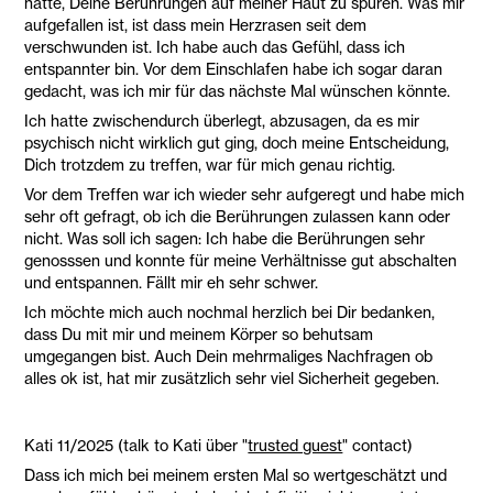
hatte, Deine Berührungen auf meiner Haut zu spüren. Was mir
aufgefallen ist, ist dass mein Herzrasen seit dem
verschwunden ist. Ich habe auch das Gefühl, dass ich
entspannter bin. Vor dem Einschlafen habe ich sogar daran
gedacht, was ich mir für das nächste Mal wünschen könnte.
Ich hatte zwischendurch überlegt, abzusagen, da es mir
psychisch nicht wirklich gut ging, doch meine Entscheidung,
Dich trotzdem zu treffen, war für mich genau richtig.
Vor dem Treffen war ich wieder sehr aufgeregt und habe mich
sehr oft gefragt, ob ich die Berührungen zulassen kann oder
nicht. Was soll ich sagen: Ich habe die Berührungen sehr
genosssen und konnte für meine Verhältnisse gut abschalten
und entspannen. Fällt mir eh sehr schwer.
Ich möchte mich auch nochmal herzlich bei Dir bedanken,
dass Du mit mir und meinem Körper so behutsam
umgegangen bist. Auch Dein mehrmaliges Nachfragen ob
alles ok ist, hat mir zusätzlich sehr viel Sicherheit gegeben.
Kati 11/2025 (talk to Kati über "
trusted guest
" contact)
Dass ich mich bei meinem ersten Mal so wertgeschätzt und