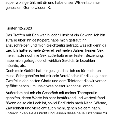
super wohl gefühlt mit dir und habe unser WE einfach nur
genossen! Gerne wieder! K.
Kirsten 12/2023
Das Treffen mit Ben war in jeder Hinsicht ein Gewinn. Ich bin
zufällig über ihn gestolpert, habe mich getraut ihn
anzuschreiben und mich gleichzeitig gefragt, was ich denn da
tue. Ich hatte so viele Zweifel, seit vielen Jahren keinen Sex
mehr, hatte noch nie Sex außerhalb einer festen Beziehung,
habe mich gefragt, ob ich wirklich Geld dafür bezahlen
möchte, etc.
Doch mein Gefühl hat mir gesagt, dass ich es für mich tun
muss. Sehr geholfen hat mir sein Verständnis für diese ganzen
Zweifel in den netten Chats und dem Telefonat die wir vorher
geführt haben, um uns etwas besser kennenzulernen.
Außerdem hat mir ein Gespräch mit meiner Therapeutin
geholfen, deren Worte ich sehr bestärkend und wertvoll fand:
"Wenn da so ein Loch ist, soviel Bedürfnis nach Nähe, Wärme,
Zärtlichkeit und vielleicht auch mehr, gehen sie dem nach,
unterdrücken sie es nicht und lassen diese neue Erfahrung zu.