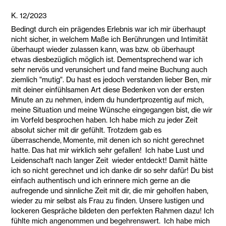
K. 12/2023
Bedingt durch ein prägendes Erlebnis war ich mir überhaupt
nicht sicher, in welchem Maße ich Berührungen und Intimität
überhaupt wieder zulassen kann, was bzw. ob überhaupt
etwas diesbezüglich möglich ist. Dementsprechend war ich
sehr nervös und verunsichert und fand meine Buchung auch
ziemlich "mutig". Du hast es jedoch verstanden lieber Ben, mir
mit deiner einfühlsamen Art diese Bedenken von der ersten
Minute an zu nehmen, indem du hundertprozentig auf mich,
meine Situation und meine Wünsche eingegangen bist, die wir
im Vorfeld besprochen haben. Ich habe mich zu jeder Zeit
absolut sicher mit dir gefühlt. Trotzdem gab es
überraschende, Momente, mit denen ich so nicht gerechnet
hatte. Das hat mir wirklich sehr gefallen! Ich habe Lust und
Leidenschaft nach langer Zeit wieder entdeckt! Damit hätte
ich so nicht gerechnet und ich danke dir so sehr dafür! Du bist
einfach authentisch und ich erinnere mich gerne an die
aufregende und sinnliche Zeit mit dir, die mir geholfen haben,
wieder zu mir selbst als Frau zu finden. Unsere lustigen und
lockeren Gespräche bildeten den perfekten Rahmen dazu! Ich
fühlte mich angenommen und begehrenswert. Ich habe mich